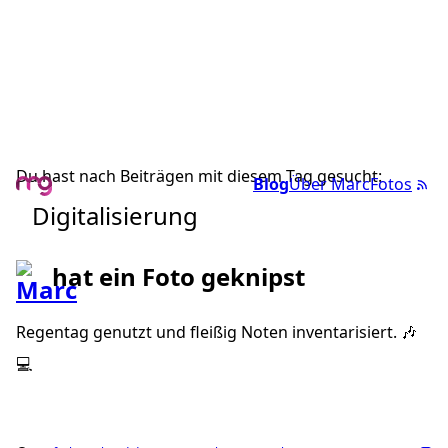
Du hast nach Beiträgen mit diesem Tag gesucht:
Blog
Über Marc
Fotos
Digitalisierung
hat ein Foto geknipst
Regentag genutzt und fleißig Noten inventarisiert. 🎶
💻