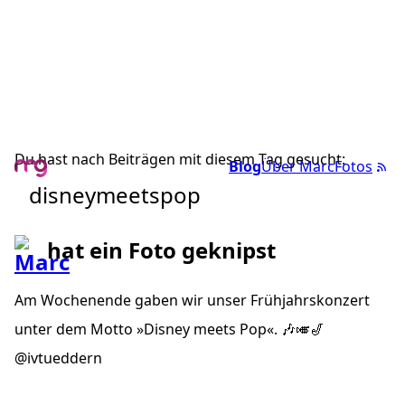
Du hast nach Beiträgen mit diesem Tag gesucht:
Blog
Über Marc
Fotos
disneymeetspop
hat ein Foto geknipst
Am Wochenende gaben wir unser Frühjahrskonzert
unter dem Motto »Disney meets Pop«. 🎶🎺🎷
@ivtueddern