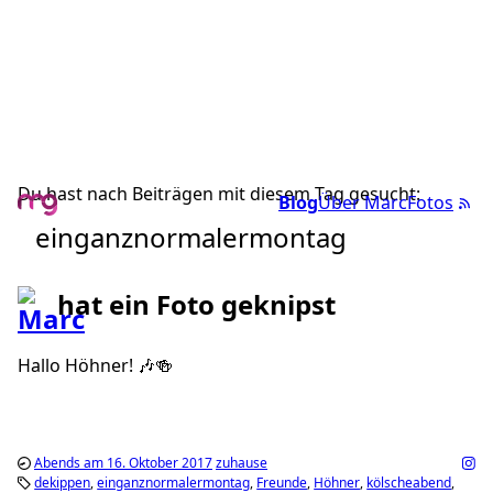
Du hast nach Beiträgen mit diesem Tag gesucht:
Blog
Über Marc
Fotos
einganznormalermontag
hat ein Foto geknipst
Hallo Höhner! 🎶🍻
Abends am 16. Oktober 2017
zuhause
dekippen
einganznormalermontag
Freunde
Höhner
kölscheabend