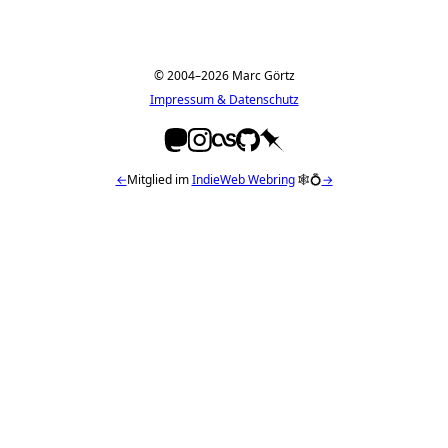
© 2004–2026 Marc Görtz
Impressum & Datenschutz
←
Mitglied im
IndieWeb Webring
🕸💍
→