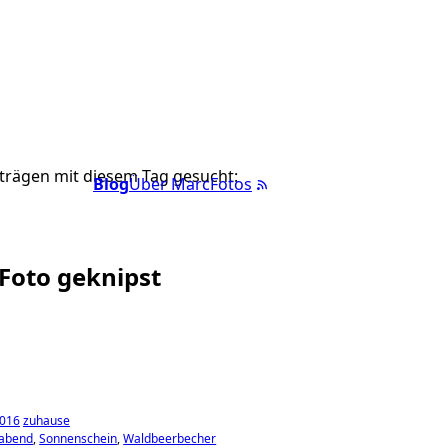
trägen mit diesem Tag gesucht:
Blog
Über Marc
Fotos
 Foto geknipst
2016
zuhause
rabend
Sonnenschein
Waldbeerbecher