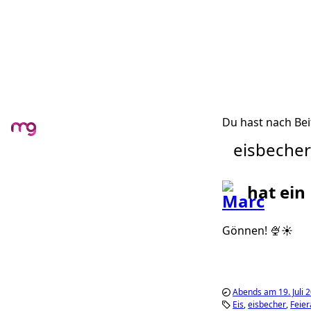
Du hast nach Bei
eisbecher
hat ein
Gönnen! 🍨☀️
Abends am 19. Juli 
Eis
eisbecher
Feie