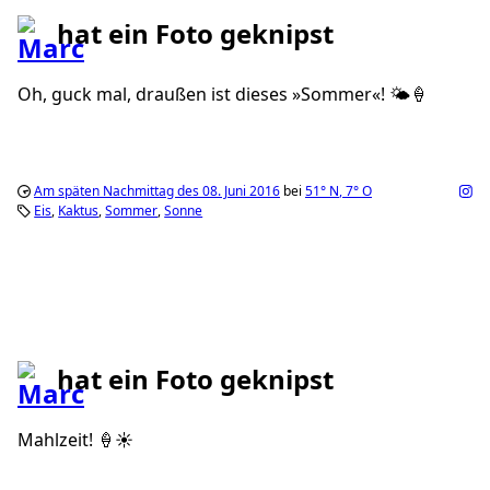
hat ein Foto geknipst
Oh, guck mal, draußen ist dieses »Sommer«! 🌤🍦
Am späten Nachmittag des 08. Juni 2016
bei
51°
N
,
7°
O
Eis
Kaktus
Sommer
Sonne
hat ein Foto geknipst
Mahlzeit! 🍦☀️