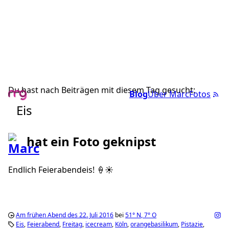
Du hast nach Beiträgen mit diesem Tag gesucht:
Blog
Über Marc
Fotos
Eis
hat ein Foto geknipst
Endlich Feierabendeis! 🍦☀️
Am frühen Abend des 22. Juli 2016
bei
51°
N
,
7°
O
Eis
Feierabend
Freitag
icecream
Köln
orangebasilikum
Pistazie