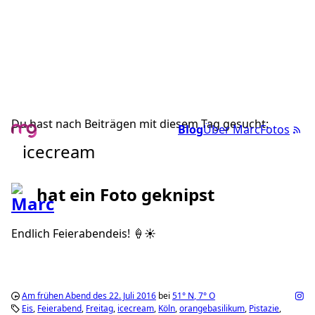
Du hast nach Beiträgen mit diesem Tag gesucht:
Blog
Über Marc
Fotos
icecream
hat ein Foto geknipst
Endlich Feierabendeis! 🍦☀️
Am frühen Abend des 22. Juli 2016
bei
51°
N
,
7°
O
Eis
Feierabend
Freitag
icecream
Köln
orangebasilikum
Pistazie