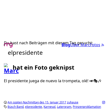
Du hast nach Beiträgen mit diesem Tag gesucht:
Blog
Über Marc
Fotos
elpresidente
hat ein Foto geknipst
El presidente juega de nuevo la trompeta, olé! 🎺🎭🎶
Am späten Nachmittag des 15. Januar 2017
zuhause
Büsch Band
elpresidente
Karneval
Latergram
Prinzenproklamation