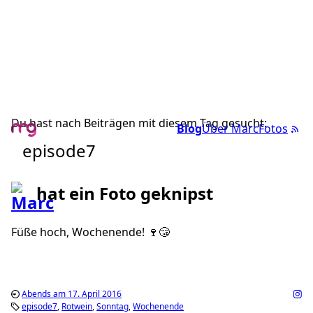
Du hast nach Beiträgen mit diesem Tag gesucht:
Blog
Über Marc
Fotos
episode7
hat ein Foto geknipst
Füße hoch, Wochenende! 🍷😴
Abends am 17. April 2016
episode7
Rotwein
Sonntag
Wochenende