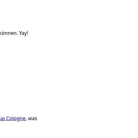
können. Yay!
up Cologne
, was