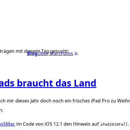
trägen mit diesem Tag gesucht:
Blog
Über Marc
Fotos
ads braucht das Land
ch mir dieses Jahr doch noch ein frisches iPad Pro zu Wei
n:
to5Mac
im Code von iOS 12.1 den Hinweis auf
.
iPad2018Fall