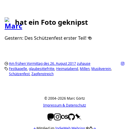
hat ein Foto geknipst
Gestern: Des Schützenfest erster Teil! 🍻
Am frühen Vormittag des 26. August 2017
zuhause
Festkapelle
glaubesittefritte
Heimatabend
Millen
Musikverein
Schützenfest
Zapfenstreich
© 2004–2026 Marc Görtz
Impressum & Datenschutz
←
Mitglied im
IndieWeb Webring
🕸💍
→