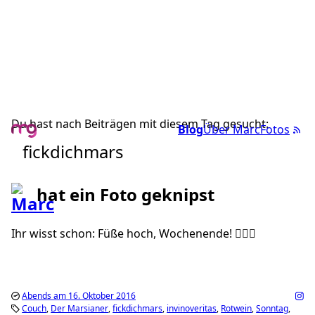
Du hast nach Beiträgen mit diesem Tag gesucht:
Blog
Über Marc
Fotos
fickdichmars
hat ein Foto geknipst
Ihr wisst schon: Füße hoch, Wochenende! 👌🏼🍷
Abends am 16. Oktober 2016
Couch
Der Marsianer
fickdichmars
invinoveritas
Rotwein
Sonntag