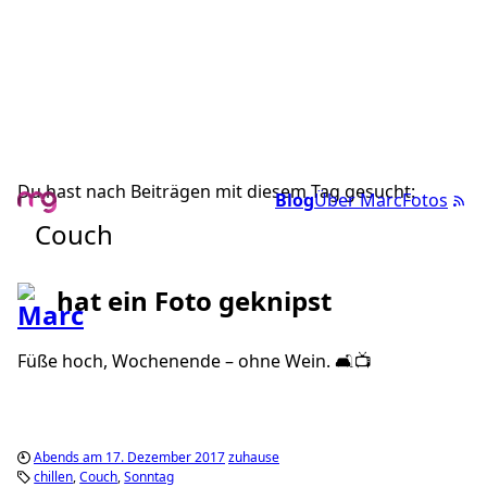
Du hast nach Beiträgen mit diesem Tag gesucht:
Blog
Über Marc
Fotos
Couch
hat ein Foto geknipst
Füße hoch, Wochenende – ohne Wein. 🛋📺
Abends am 17. Dezember 2017
zuhause
chillen
Couch
Sonntag