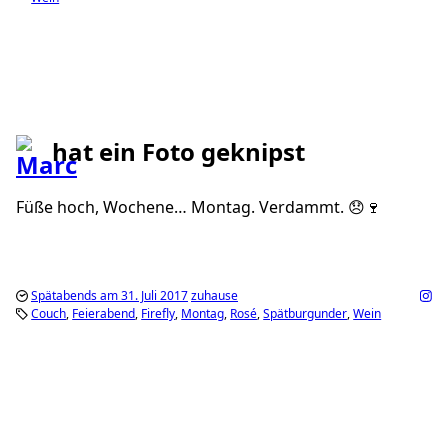
hat ein Foto geknipst
Füße hoch, Wochene… Montag. Verdammt. 😞🍷
Spätabends am 31. Juli 2017
zuhause
Couch
Feierabend
Firefly
Montag
Rosé
Spätburgunder
Wein