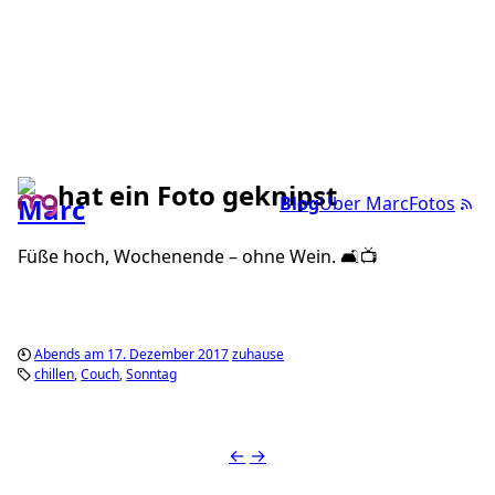
hat ein Foto geknipst
Blog
Über Marc
Fotos
Füße hoch, Wochenende – ohne Wein. 🛋📺
Abends am 17. Dezember 2017
zuhause
chillen
Couch
Sonntag
←
→