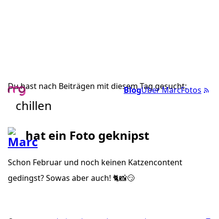
Du hast nach Beiträgen mit diesem Tag gesucht:
Blog
Über Marc
Fotos
chillen
hat ein Foto geknipst
Schon Februar und noch keinen Katzencontent
gedingst? Sowas aber auch! 🐈📸😏