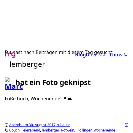
Du hast nach Beiträgen mit diesem Tag gesucht:
Blog
Über Marc
Fotos
lemberger
hat ein Foto geknipst
Füße hoch, Wochenende! 🍷🛋
Abends am 30. August 2017
zuhause
Couch
Feierabend
lemberger
Rotwein
Trollinger
Wochenende