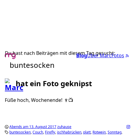
Du hast nach Beiträgen mit diesem Tag gesucht:
Blog
Über Marc
Fotos
buntesocken
hat ein Foto geknipst
Füße hoch, Wochenende! 🍷📺
Abends am 13. August 2017
zuhause
buntesocken
Couch
Firefly
ischhabrücken
platt
Rotwein
Sonntag