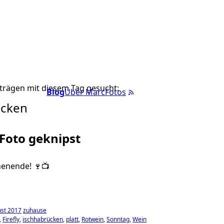
trägen mit diesem Tag gesucht:
Blog
Über Marc
Fotos
ücken
 Foto geknipst
enende! 🍷📺
st 2017
zuhause
Firefly
ischhabrücken
platt
Rotwein
Sonntag
Wein