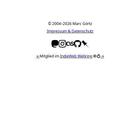
© 2004–2026 Marc Görtz
Impressum & Datenschutz
←
Mitglied im
IndieWeb Webring
🕸💍
→