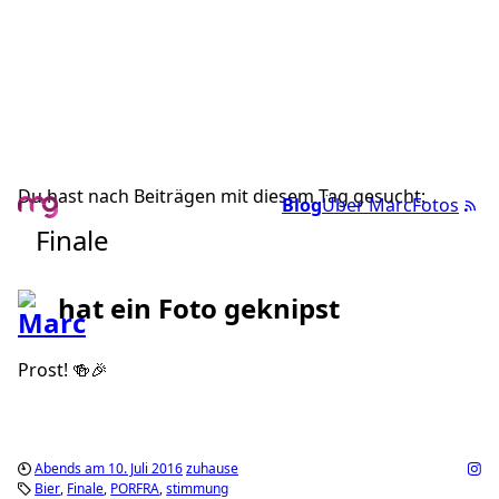
Du hast nach Beiträgen mit diesem Tag gesucht:
Blog
Über Marc
Fotos
Finale
hat ein Foto geknipst
Prost! 🍻🎉
Abends am 10. Juli 2016
zuhause
Bier
Finale
PORFRA
stimmung