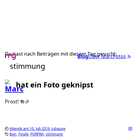
Du hast nach Beiträgen mit diesem Tag gesucht:
Blog
Über Marc
Fotos
stimmung
hat ein Foto geknipst
Prost! 🍻🎉
Abends am 10. Juli 2016
zuhause
Bier
Finale
PORFRA
stimmung