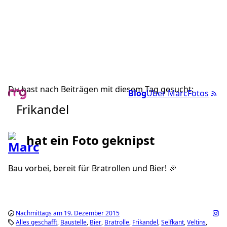
Du hast nach Beiträgen mit diesem Tag gesucht:
Blog
Über Marc
Fotos
Frikandel
hat ein Foto geknipst
Bau vorbei, bereit für Bratrollen und Bier! 🎉
Nachmittags am 19. Dezember 2015
Alles geschafft
Baustelle
Bier
Bratrolle
Frikandel
Selfkant
Veltins