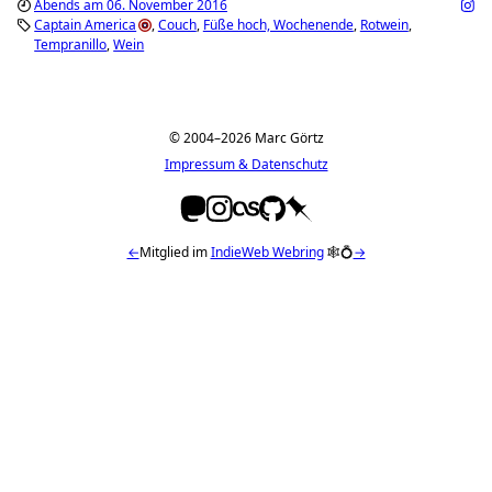
Abends am 06. November 2016
Captain America
Couch
Füße hoch, Wochenende
Rotwein
Tempranillo
Wein
© 2004–2026 Marc Görtz
Impressum & Datenschutz
←
Mitglied im
IndieWeb Webring
🕸💍
→