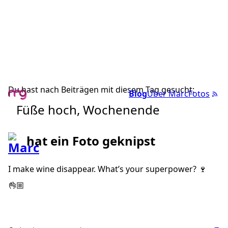
Du hast nach Beiträgen mit diesem Tag gesucht:
Blog
Über Marc
Fotos
Füße hoch, Wochenende
hat ein Foto geknipst
I make wine disappear. What’s your superpower? 🍷
👌🏼