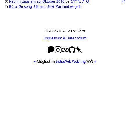
Nachmittags am 26. Oktober 2016
bei
51°
N
,
7°
O
Büro
Ginseng
Pflanze
Sekt
Wir sind weg.de
© 2004–2026 Marc Görtz
Impressum & Datenschutz
←
Mitglied im
IndieWeb Webring
🕸💍
→