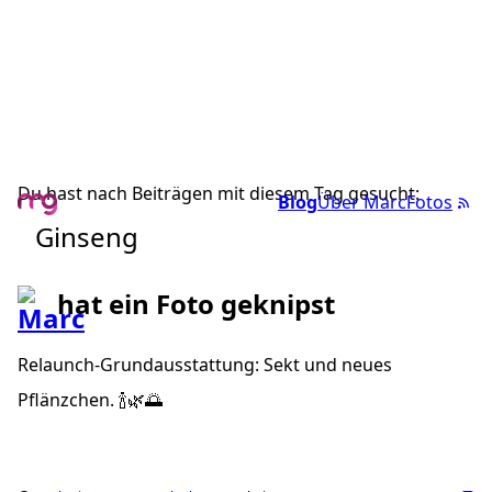
Du hast nach Beiträgen mit diesem Tag gesucht:
Blog
Über Marc
Fotos
Ginseng
hat ein Foto geknipst
Relaunch-Grundausstattung: Sekt und neues
Pflänzchen. 🍾🌿🌅