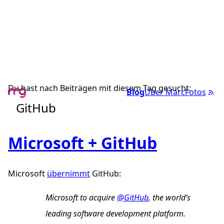
Du hast nach Beiträgen mit diesem Tag gesucht:
Blog
Über Marc
Fotos
GitHub
Microsoft + GitHub
Microsoft
übernimmt
GitHub:
Microsoft to acquire
@GitHub
, the world’s
leading software development platform.