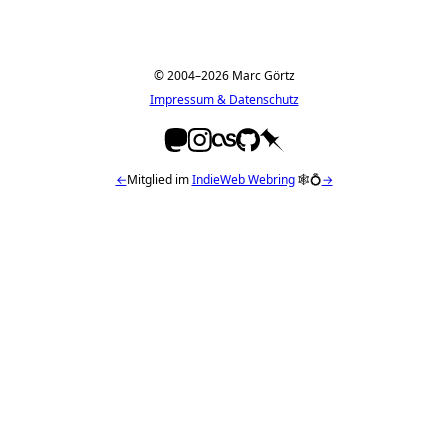
© 2004–2026 Marc Görtz
Impressum & Datenschutz
←
Mitglied im
IndieWeb Webring
🕸💍
→