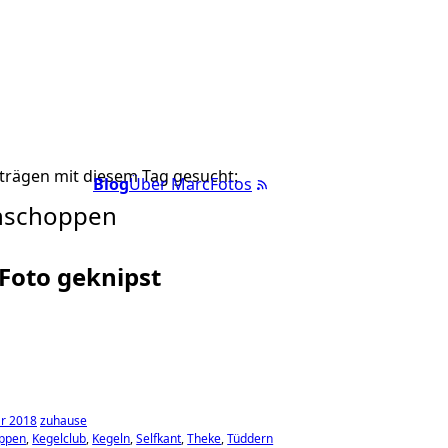
trägen mit diesem Tag gesucht:
Blog
Über Marc
Fotos
ühschoppen
 Foto geknipst
ar 2018
zuhause
oppen
Kegelclub
Kegeln
Selfkant
Theke
Tüddern