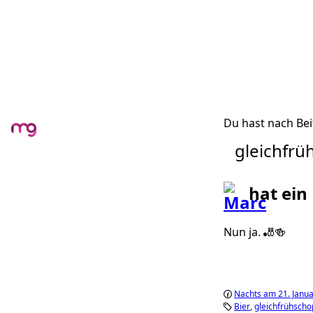
Du hast nach Bei
gleichfr
hat ein
Nun ja. 🎳🍻
Nachts am 21. Janu
Bier
gleichfrühsch