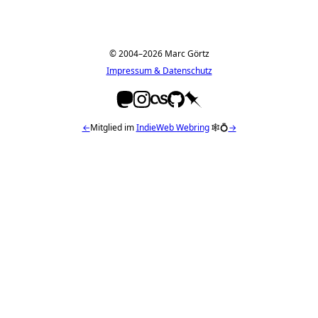
© 2004–2026 Marc Görtz
Impressum & Datenschutz
←
Mitglied im
IndieWeb Webring
🕸💍
→