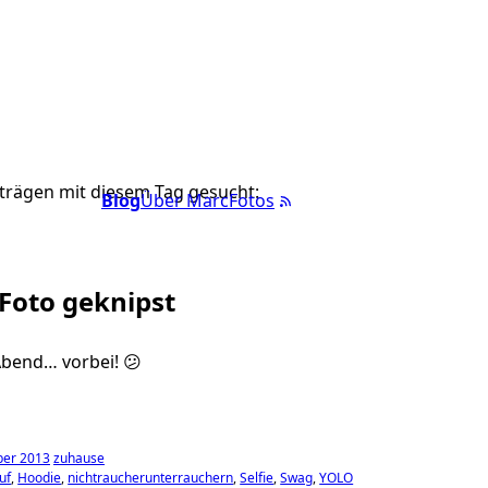
trägen mit diesem Tag gesucht:
Blog
Über Marc
Fotos
 Foto geknipst
bend… vorbei! 😕
ber 2013
zuhause
uf
Hoodie
nichtraucherunterrauchern
Selfie
Swag
YOLO