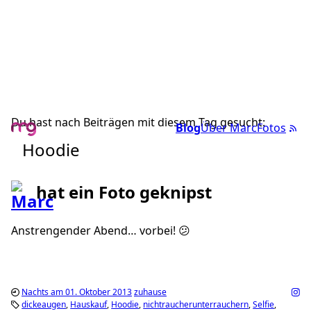
Du hast nach Beiträgen mit diesem Tag gesucht:
Blog
Über Marc
Fotos
Hoodie
hat ein Foto geknipst
Anstrengender Abend… vorbei! 😕
Nachts am 01. Oktober 2013
zuhause
dickeaugen
Hauskauf
Hoodie
nichtraucherunterrauchern
Selfie