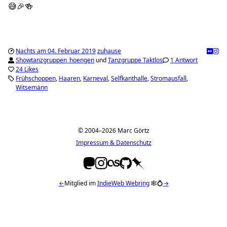
😅🎉🍻
Nachts am 04. Februar 2019
zuhause
Showtanzgruppen_hoengen
und
Tanzgruppe Taktlos
1 Antwort
24 Likes
Frühschoppen
Haaren
Karneval
Selfkanthalle
Stromausfall
Witsemänn
© 2004–2026 Marc Görtz
Impressum & Datenschutz
←
Mitglied im
IndieWeb Webring
🕸💍
→