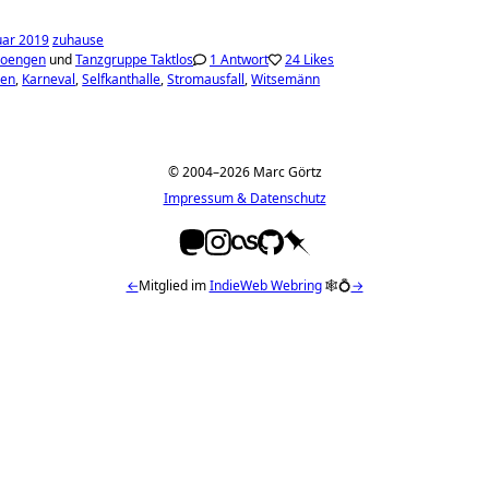
uar 2019
zuhause
hoengen
und
Tanzgruppe Taktlos
1 Antwort
24 Likes
ren
Karneval
Selfkanthalle
Stromausfall
Witsemänn
© 2004–2026 Marc Görtz
Impressum & Datenschutz
←
Mitglied im
IndieWeb Webring
🕸💍
→