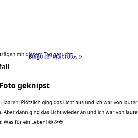
trägen mit diesem Tag gesucht:
Blog
Über Marc
Fotos
all
 Foto geknipst
Haaren: Plötzlich ging das Licht aus und ich war von laute
Aber dann ging das Licht wieder an und ich war von laut
Was für ein Leben! 😅🎉🍻