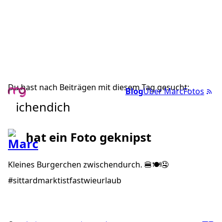
Du hast nach Beiträgen mit diesem Tag gesucht:
Blog
Über Marc
Fotos
ichendich
hat ein Foto geknipst
Kleines Burgerchen zwischendurch. 🍔🍽🤤
#sittardmarktistfastwieurlaub