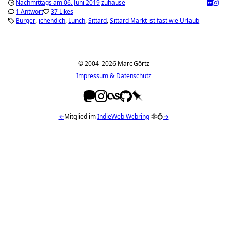
Nachmittags am 06. Juni 2019
zuhause
1 Antwort
37 Likes
Burger
ichendich
Lunch
Sittard
Sittard Markt ist fast wie Urlaub
© 2004–2026 Marc Görtz
Impressum & Datenschutz
←
Mitglied im
IndieWeb Webring
🕸💍
→