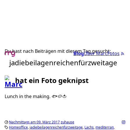
Du hast nach Beiträgen mit diesem Tag gesucht:
Blog
Über Marc
Fotos
jadiebeilagenreichenfürzweitage
hat ein Foto geknipst
Lunch in the making. 🐟🥔🍅
Nachmittags am 09. März 2017
zuhause
Homeoffice
jadiebeilagenreichenfürzweitage
Lachs
mediterran