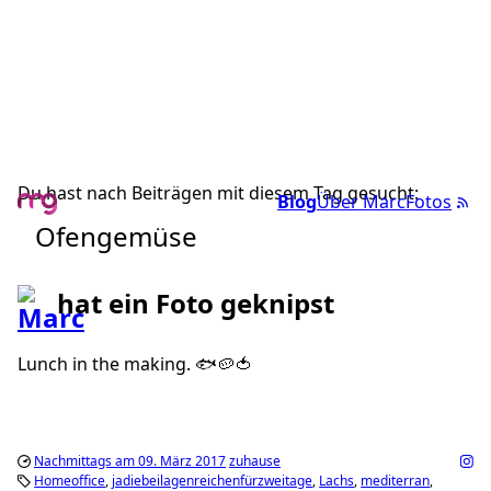
Du hast nach Beiträgen mit diesem Tag gesucht:
Blog
Über Marc
Fotos
Ofengemüse
hat ein Foto geknipst
Lunch in the making. 🐟🥔🍅
Nachmittags am 09. März 2017
zuhause
Homeoffice
jadiebeilagenreichenfürzweitage
Lachs
mediterran