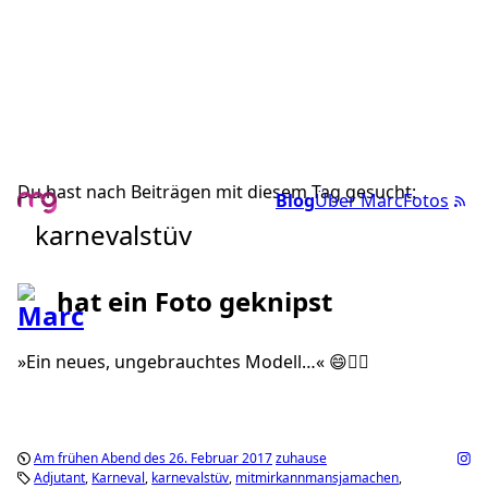
Du hast nach Beiträgen mit diesem Tag gesucht:
Blog
Über Marc
Fotos
karnevalstüv
hat ein Foto geknipst
»Ein neues, ungebrauchtes Modell…« 😄✌🏼
Am frühen Abend des 26. Februar 2017
zuhause
Adjutant
Karneval
karnevalstüv
mitmirkannmansjamachen