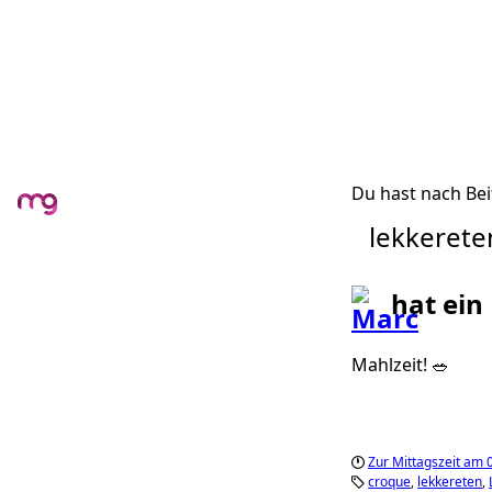
Du hast nach Bei
lekkerete
hat ein
Mahlzeit! 🥗
Zur Mittagszeit am 
croque
lekkereten