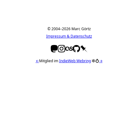
© 2004–2026 Marc Görtz
Impressum & Datenschutz
←
Mitglied im
IndieWeb Webring
🕸💍
→