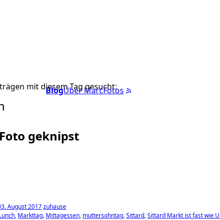
trägen mit diesem Tag gesucht:
Blog
Über Marc
Fotos
n
 Foto geknipst
03. August 2017
zuhause
Lunch
Markttag
Mittagessen
muttersohntag
Sittard
Sittard Markt ist fast wie 