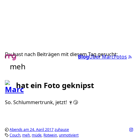
Du hast nach Beiträgen mit diesem Tag gesucht:
Blog
Über Marc
Fotos
meh
hat ein Foto geknipst
So. Schlummertrunk, jetzt! 🍷😴
Abends am 24. April 2017
zuhause
Couch
meh
müde
Rotwein
unmotiviert