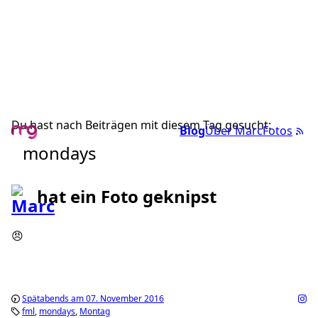
Du hast nach Beiträgen mit diesem Tag gesucht:
Blog
Über Marc
Fotos
mondays
hat ein Foto geknipst
😠
Spätabends am 07. November 2016
fml
mondays
Montag