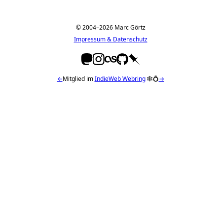
© 2004–2026 Marc Görtz
Impressum & Datenschutz
←
Mitglied im
IndieWeb Webring
🕸💍
→