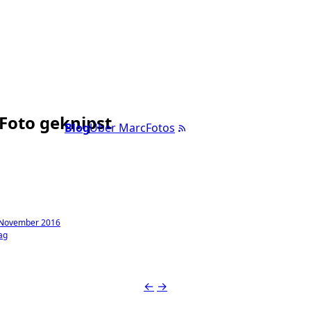
 Foto geknipst
Blog
Über Marc
Fotos
 November 2016
ag
←
→