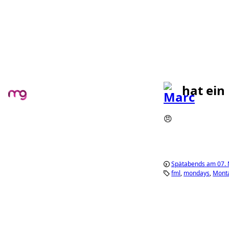
hat ein
😠
Spätabends am 07.
fml
mondays
Mont