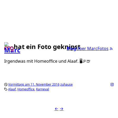
hat ein Foto geknipst
Blog
Über Marc
Fotos
Irgendwas mit Homeoffice und Alaaf. 🖥🎉🍺
Vormittags am 11. November 2016
zuhause
Alaaf
Homeoffice
Karneval
←
→