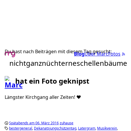
Du hast nach Beiträgen mit diesem Tag gesucht:
Blog
Über Marc
Fotos
nichtganznüchterneschellenbäume
hat ein Foto geknipst
Längster Kirchgang aller Zeiten! ❤️
Spätabends am 06. März 2016
zuhause
bestergeneral
Dekanatsjungschützentag
Latergram
Musikverein