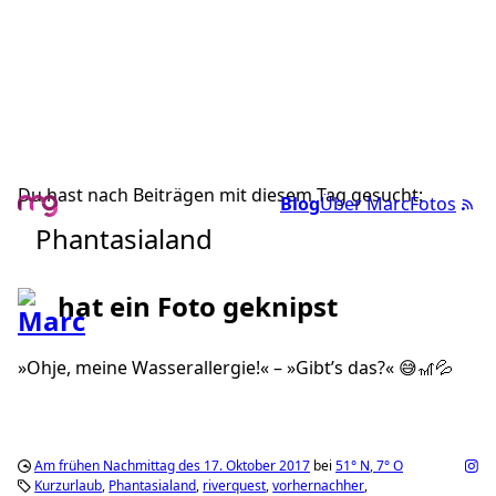
Du hast nach Beiträgen mit diesem Tag gesucht:
Blog
Über Marc
Fotos
Phantasialand
hat ein Foto geknipst
»Ohje, meine Wasserallergie!« – »Gibt’s das?« 😅🎢💦
Am frühen Nachmittag des 17. Oktober 2017
bei
51°
N
,
7°
O
Kurzurlaub
Phantasialand
riverquest
vorhernachher