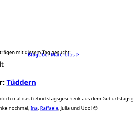
trägen mit diesem Tag gesucht:
Blog
Über Marc
Fotos
lt
r:
Tüddern
 doch mal das Geburtstagsgeschenk aus dem Geburtstags
anke nochmal,
Ina
,
Raffaela
, Julia und Udo! 😍