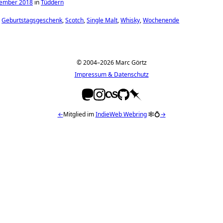
tember 2018
in
Tüddern
Geburtstagsgeschenk
Scotch
Single Malt
Whisky
Wochenende
© 2004–2026 Marc Görtz
Impressum & Datenschutz
←
Mitglied im
IndieWeb Webring
🕸💍
→