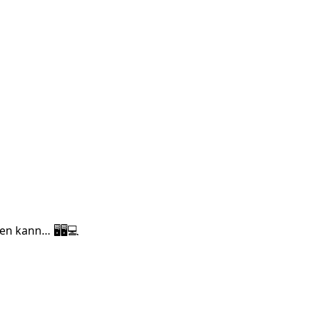
en kann… 🖥🖥💻