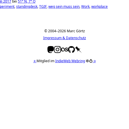
li 2017
bei
51°
N
,
7°
O
periment
standingdesk
TGIF
weg sein muss sein
Work
workplace
© 2004–2026 Marc Görtz
Impressum & Datenschutz
←
Mitglied im
IndieWeb Webring
🕸💍
→