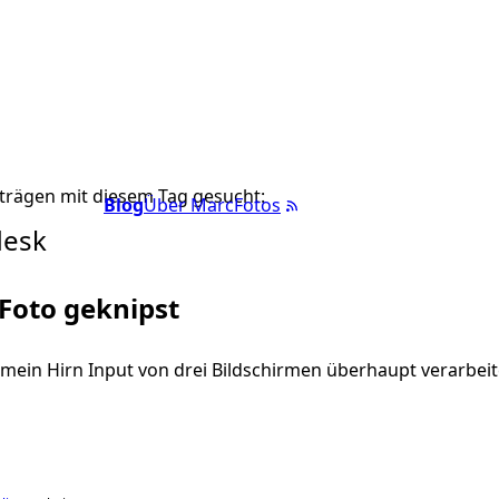
trägen mit diesem Tag gesucht:
Blog
Über Marc
Fotos
desk
 Foto geknipst
mein Hirn Input von drei Bildschirmen überhaupt verarbeit