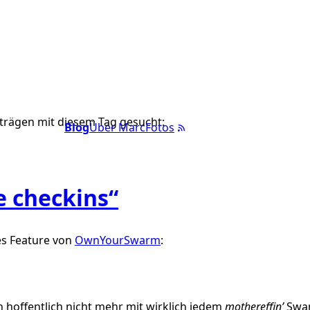
trägen mit diesem Tag gesucht:
Blog
Über Marc
Fotos
e checkins“
s Feature von
OwnYourSwarm
:
h hoffentlich nicht mehr mit wirklich jedem
mothereffin’
Swar