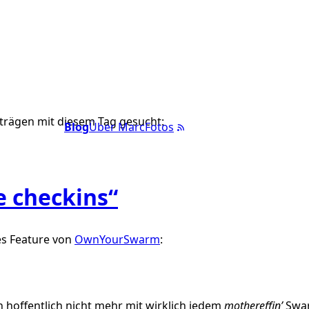
trägen mit diesem Tag gesucht:
Blog
Über Marc
Fotos
e checkins“
s Feature von
OwnYourSwarm
:
h hoffentlich nicht mehr mit wirklich jedem
mothereffin’
Swar