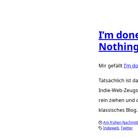
I’m don
Nothin
Mir gefällt
I’m d
Tatsächlich ist 
Indie-Web-Zeugs 
rein ziehen und
klassisches Blog.
Am frühen Nachmitt
Indieweb
Twitter