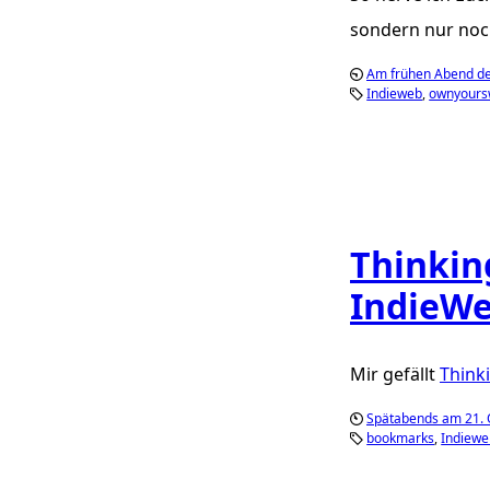
sondern nur noch
Am frühen Abend d
Indieweb
ownyour
Thinkin
IndieW
Mir gefällt
Think
Spätabends am 21. 
bookmarks
Indiewe