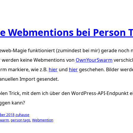
e Webmentions bei Person 
eweb-Magie funktioniert (zumindest bei mir) gerade noch 
r werden keine Webmentions von
OwnYourSwarm
verschic
rm markiere, wie
z.B.
hier
und
hier
geschehen. Bilder werde
nuellen Import gesendet.
oolen Trick, mit dem ich über den WordPress-API-Endpunk
ggen kann?
ber 2018
zuhause
swarm
person tags
Webmention