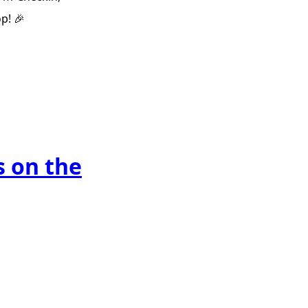
p! 🎉
s on the