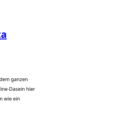
ta
t dem ganzen
ine-Dasein hier
n wie ein