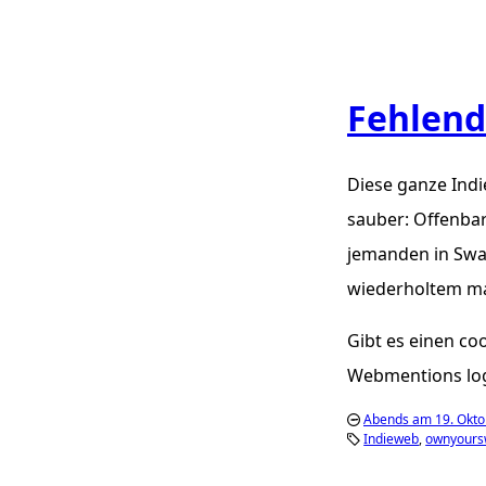
Fehlend
Diese ganze Indi
sauber: Offenba
jemanden in Swa
wiederholtem ma
Gibt es einen c
Webmentions lo
Abends am 19. Okto
Indieweb
ownyour