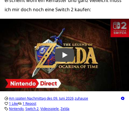
erscheint wohl ein Remaster und ganz vielleicht muss
ich mir doch noch eine Switch 2 kaufen:
„The Legend of Zelda: Ocarina of Time – Nintendo Direct 6.
Am späten Nachmittag des 09. Juni 2026
zuhause
1 Like
1 Repost
Nintendo
Switch 2
Videospiele
Zelda