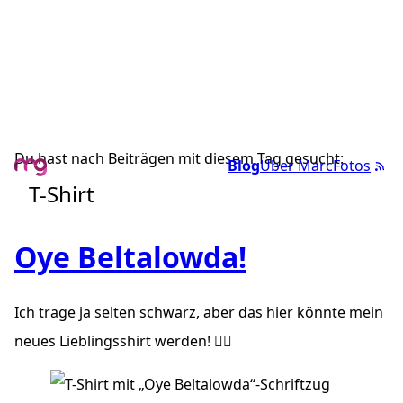
Du hast nach Beiträgen mit diesem Tag gesucht:
Blog
Über Marc
Fotos
T-Shirt
Oye Beltalowda!
Ich trage ja selten schwarz, aber das hier könnte mein
neues Lieblingsshirt werden! ✊🏼