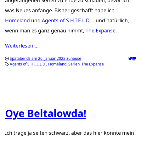
angefangenen Serien zu Ende zu schauen, bevor ich
was Neues anfange. Bisher geschafft habe ich
Homeland
und
Agents of S.H.I.E.L.D.
– und natürlich,
wenn man es ganz genau nimmt,
The Expanse
.
Weiterlesen …
Spätabends am 26. Januar 2022
zuhause
Agents of S.H.I.E.L.D.
Homeland
Serien
The Expanse
Oye Beltalowda!
Ich trage ja selten schwarz, aber das hier könnte mein