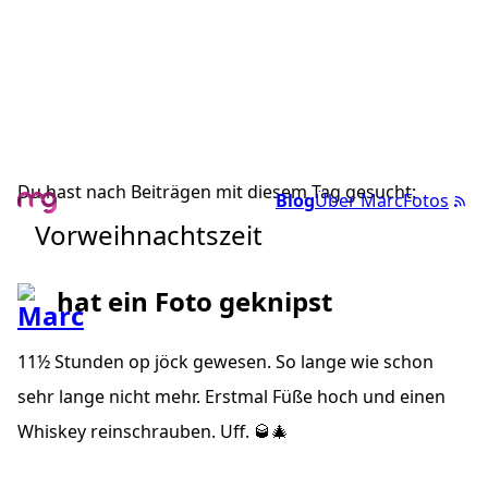
Du hast nach Beiträgen mit diesem Tag gesucht:
Blog
Über Marc
Fotos
Vorweihnachtszeit
hat ein Foto geknipst
11½ Stunden op jöck gewesen. So lange wie schon
sehr lange nicht mehr. Erstmal Füße hoch und einen
Whiskey reinschrauben. Uff. 🥃🎄