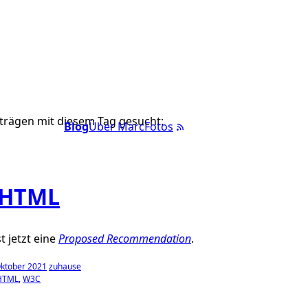
trägen mit diesem Tag gesucht:
Blog
Über Marc
Fotos
 HTML
t jetzt eine
Proposed Recommendation
.
Oktober 2021
zuhause
HTML
W3C