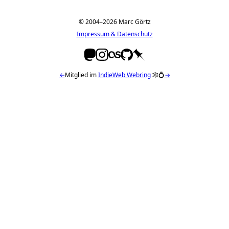
© 2004–2026 Marc Görtz
Impressum & Datenschutz
←
Mitglied im
IndieWeb Webring
🕸💍
→