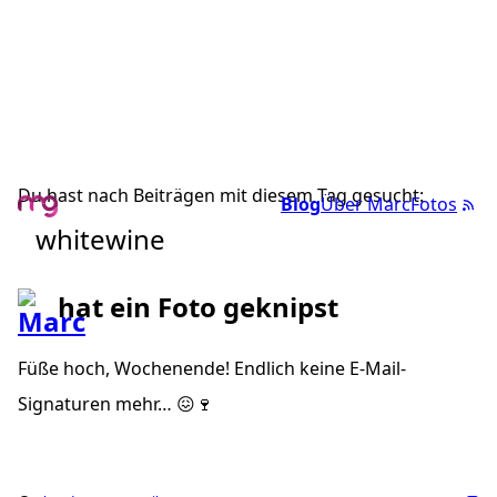
Du hast nach Beiträgen mit diesem Tag gesucht:
Blog
Über Marc
Fotos
whitewine
hat ein Foto geknipst
Füße hoch, Wochenende! Endlich keine E-Mail-
Signaturen mehr… 😖🍷