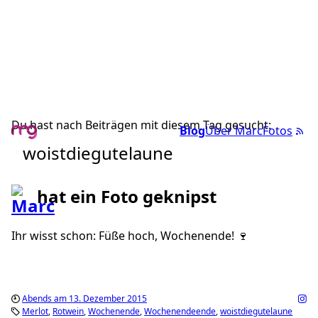
Du hast nach Beiträgen mit diesem Tag gesucht:
Blog
Über Marc
Fotos
woistdiegutelaune
hat ein Foto geknipst
Ihr wisst schon: Füße hoch, Wochenende! 🍷
Abends am 13. Dezember 2015
Merlot
Rotwein
Wochenende
Wochenendeende
woistdiegutelaune